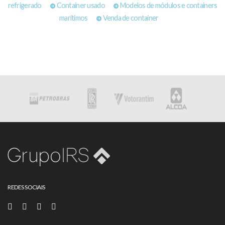
refrigerado
Container usado
Modelos de módulos e containers
marítimos
Venda de container
REDES SOCIAIS